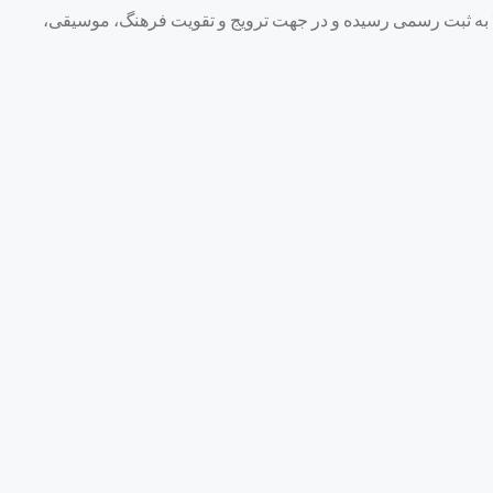
کانون ايرانيان ویکتوریا، یک سازمان غيرانتفاعى، غير سياسى و غير مذهبى است که از سال 1990 فعالیت خود را شروع کرده و در سال 1991 به ثبت رسمی رسيده و در جهت ترويج و تقويت فرهنگ، موسيقى،