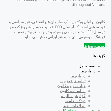
throughout Victoria.
کانون ايرانيان ویکتوریا، یک سازمان غيرانتفاعى، غير سياسى و
غير مذهبى است که از سال 1990 فعالیت خود را شروع کرده و
در سال 1991 به ثبت رسمی رسيده و در جهت ترويج و تقويت
فرهنگ، موسيقى، ادبيات و هنر ايرانى تلاش می نماید
به ما بپیوندید
گزینه ها
صفحه اول
در باره ما
در باره ما
تقاضای عضویت
هیات مدیره کانون
اساسنامه کانون
گزارش سالیانه
دیدگاه جامعه
اطلاعات مفید
اخبار و برنامه های کانون