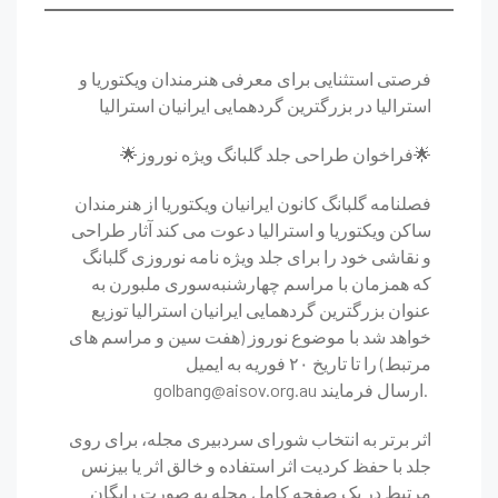
فرصتی استثنایی برای معرفی هنرمندان ویکتوریا و
استرالیا در بزرگترین گردهمایی ایرانیان استرالیا
🌟فراخوان طراحی جلد گلبانگ ویژه نوروز🌟
فصلنامه گلبانگ کانون ایرانیان ویکتوریا از هنرمندان
ساکن ویکتوریا و استرالیا دعوت می کند آثار طراحی
و نقاشی خود را برای جلد ویژه نامه نوروزی گلبانگ
که همزمان با مراسم چهارشنبه‌سوری ملبورن به
عنوان بزرگترین گردهمایی ایرانیان استرالیا توزیع
خواهد شد با موضوع نوروز (هفت سین و مراسم های
مرتبط) را تا تاریخ ۲۰ فوریه به ایمیل
golbang@aisov.org.au ارسال فرمایند.
اثر برتر به انتخاب شورای سردبیری مجله، برای روی
جلد با حفظ کردیت اثر استفاده و خالق اثر یا بیزنس
مرتبط در یک صفحه کامل مجله به صورت رایگان