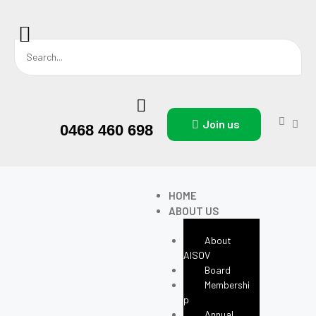
Join us
0468 460 698
HOME
ABOUT US
About
AISOV
Board
Membershi
P
Annual