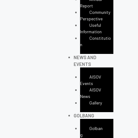
Report
Community
Perspective
Useful
Information
Constitutio
N
NEWS AND
EVENTS
AISOV
Events
AISOV
News
Gallery
GOLBANG
Golban
G